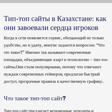
Тип‑топ сайты в Казахстане: как
они завоевали сердца игроков
Когда в сети появляется сервис, обещающий не только
удобство, но и удачу, многие задаются вопросом: “Что
это такое?” Именно так называют современные
площадки, объединяющие азарт и технологию – тип‑топ
сайты.Они стали популярными, потому что отвечают
нуждам современных геймеров, предлагая быстрый
доступ, прозрачные правила и качественную графику.
Что такое тип‑топ сайт?
Тип‑топ сайт предлагает мгновенные депозиты и