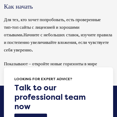
Как начать
Для тех, кто хочет попробовать, есть проверенные
тип‑топ сайты с лицензией и хорошими
отзывами.Начните с небольших ставок, изучите правила
и постепенно увеличивайте вложения, если чувствуете
себя уверенно.
Показывают – откройте новые горизонты в мире
развлечений.
LOOKING FOR EXPERT ADVICE?
Talk to our
professional team
now