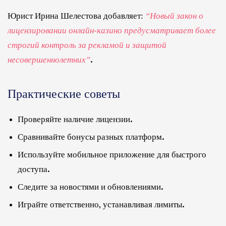
Юрист Ирина Шелестова добавляет:
“Новый закон о
лицензировании онлайн‑казино предусматривает более
строгий контроль за рекламой и защитой
несовершеннолетних”
.
Практические советы
Проверяйте наличие лицензии.
Сравнивайте бонусы разных платформ.
Используйте мобильное приложение для быстрого
доступа.
Следите за новостями и обновлениями.
Играйте ответственно, устанавливая лимиты.