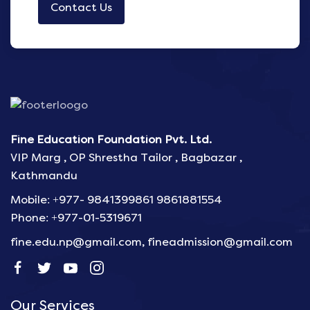
Contact Us
Fine Education Foundation Pvt. Ltd.
VIP Marg , OP Shrestha Tailor , Bagbazar ,
Kathmandu
Mobile: +977- 9841399861 9861881554
Phone: +977-01-5319671
fine.edu.np@gmail.com, fineadmission@gmail.com
Our Services