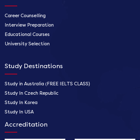
Career Counselling
Interview Preparation
Educational Courses
University Selection
Study Destinations
Study in Australia (FREE IELTS CLASS)
Study In Czech Republic
Study In Korea
Study In USA
Accreditation