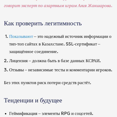
говорит эксперт по азартным играм Алия Жакшарова.
Как проверить легитимность
Показывают
– это надежный источник информации о
тип‑топ сайтах в Казахстане. SSL‑сертификат –
защищённое соединение.
Лицензия – должна быть в базе данных КСРАИ.
Отзывы – независимые тесты и комментарии игроков.
Без этих пунктов риск потери средств растёт.
Тенденции и будущее
Геймификация – элементы RPG и соцсетей.