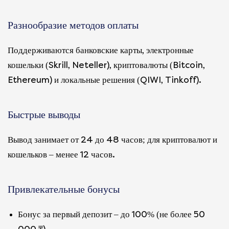
Разнообразие методов оплаты
Поддерживаются банковские карты, электронные
кошельки (Skrill, Neteller), криптовалюты (Bitcoin,
Ethereum) и локальные решения (QIWI, Tinkoff).
Быстрые выводы
Вывод занимает от 24 до 48 часов; для криптовалют и
кошельков – менее 12 часов.
Привлекательные бонусы
Бонус за первый депозит – до 100% (не более 50