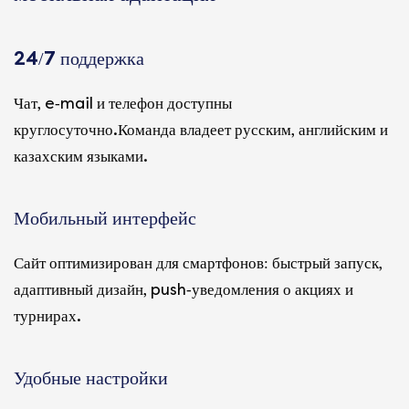
24/7 поддержка
Чат, e‑mail и телефон доступны
круглосуточно.Команда владеет русским, английским и
казахским языками.
Мобильный интерфейс
Сайт оптимизирован для смартфонов: быстрый запуск,
адаптивный дизайн, push‑уведомления о акциях и
турнирах.
Удобные настройки