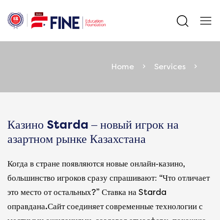
Fine Education
Better Education For A
Foundation
World.
Home
Services
Казино Starda – новый игрок на
азартном рынке Казахстана
Когда в стране появляются новые онлайн‑казино,
большинство игроков сразу спрашивают: “Что отличает
это место от остальных?” Ставка на Starda
оправдана.Сайт соединяет современные технологии с