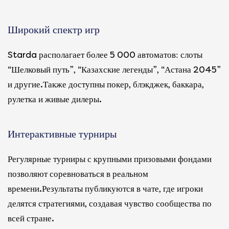
Широкий спектр игр
Starda располагает более 5 000 автоматов: слоты
“Шелковый путь”, “Казахские легенды”, “Астана 2045”
и другие.Также доступны покер, блэкджек, баккара,
рулетка и живые дилеры.
Интерактивные турниры
Регулярные турниры с крупными призовыми фондами
позволяют соревноваться в реальном
времени.Результаты публикуются в чате, где игроки
делятся стратегиями, создавая чувство сообщества по
всей стране.