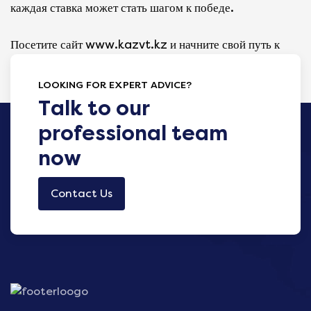
каждая ставка может стать шагом к победе.
Посетите сайт www.kazvt.kz и начните свой путь к
новым вершинам уже сейчас.
LOOKING FOR EXPERT ADVICE?
Talk to our
professional team
now
Contact Us