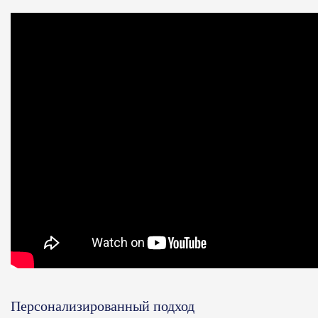
Персонализированный подход