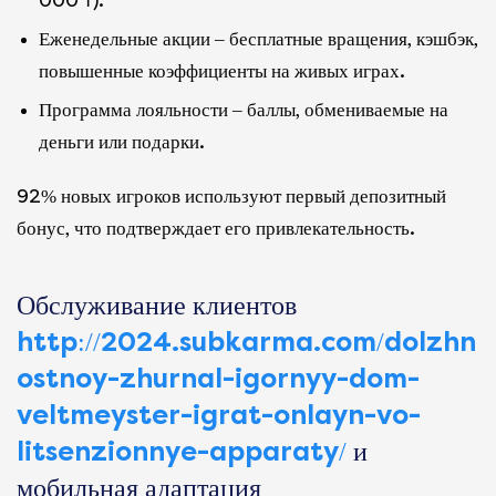
000 ₸).
Еженедельные акции – бесплатные вращения, кэшбэк,
повышенные коэффициенты на живых играх.
Программа лояльности – баллы, обмениваемые на
деньги или подарки.
92% новых игроков используют первый депозитный
бонус, что подтверждает его привлекательность.
Обслуживание клиентов
http://2024.subkarma.com/dolzhn
ostnoy-zhurnal-igornyy-dom-
veltmeyster-igrat-onlayn-vo-
litsenzionnye-apparaty/
и
мобильная адаптация