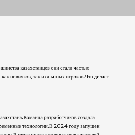
ьшинства казахстанцев они стали частью
ак новичков, так и опытных игроков.Что делает
Казахстана.Команда разработчиков создала
овременные технологии.В 2024 году запущен
ации.В итоге число активных пользователей