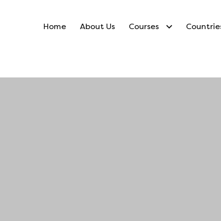
Home
About Us
Courses
Countrie