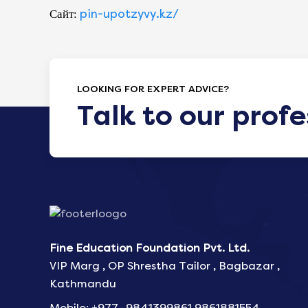
Сайт:
pin-upotzyvy.kz/
LOOKING FOR EXPERT ADVICE?
Talk to our prof
Fine Education Foundation Pvt. Ltd.
VIP Marg , OP Shrestha Tailor , Bagbazar ,
Kathmandu
Mobile: +977- 9841399861 9861881554