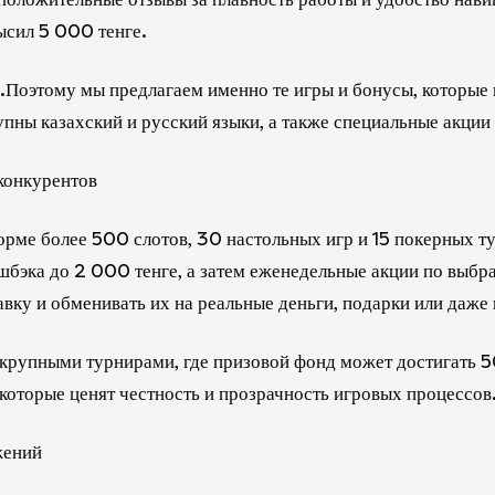
ысил 5 000 тенге.
.Поэтому мы предлагаем именно те игры и бонусы, которые 
упны казахский и русский языки, а также специальные акции
конкурентов
орме более 500 слотов, 30 настольных игр и 15 покерных т
шбэка до 2 000 тенге, а затем еженедельные акции по выб
авку и обменивать их на реальные деньги, подарки или даже
 крупными турнирами, где призовой фонд может достигать 5
которые ценят честность и прозрачность игровых процессов
жений