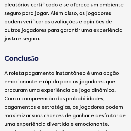
aleatórios certificado e se oferece um ambiente
seguro para jogar. Além disso, os jogadores
podem verificar as avaliações e opiniões de
outros jogadores para garantir uma experiência
justa e segura.
Conclusão
A roleta pagamento instantâneo é uma opção
emocionante e rápida para os jogadores que
procuram uma experiência de jogo dinâmica.
Com a compreensão das probabilidades,
pagamentos e estratégias, os jogadores podem
maximizar suas chances de ganhar e desfrutar de
uma experiência divertida e emocionante.