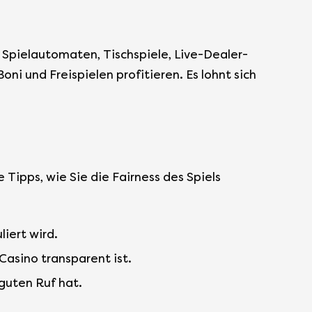
er Spielautomaten, Tischspiele, Live-Dealer-
ni und Freispielen profitieren. Es lohnt sich
ge Tipps, wie Sie die Fairness des Spiels
iert wird.
Casino transparent ist.
guten Ruf hat.