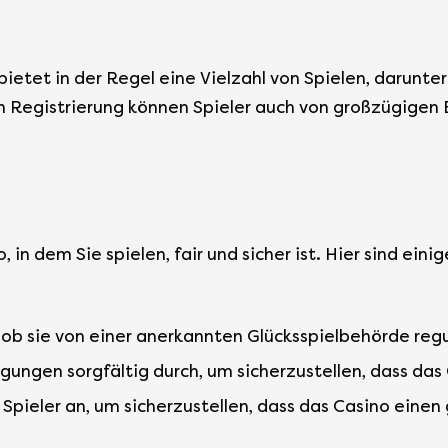
 bietet in der Regel eine Vielzahl von Spielen, darunt
n Registrierung können Spieler auch von großzügigen Bo
, in dem Sie spielen, fair und sicher ist. Hier sind eini
ob sie von einer anerkannten Glücksspielbehörde regul
ungen sorgfältig durch, um sicherzustellen, dass das 
pieler an, um sicherzustellen, dass das Casino einen 