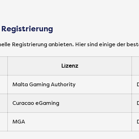
r Registrierung
nelle Registrierung anbieten. Hier sind einige der bes
Lizenz
Malta Gaming Authority
Curacao eGaming
MGA