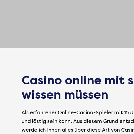
Casino online mit s
wissen müssen
Als erfahrener Online-Casino-Spieler mit 15 
und lästig sein kann. Aus diesem Grund entsch
werde ich Ihnen alles über diese Art von Casi