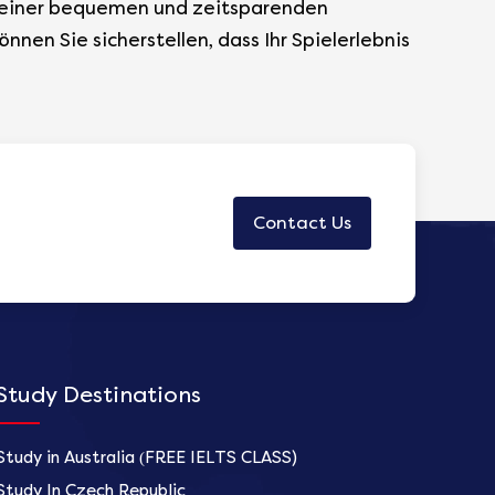
ach einer bequemen und zeitsparenden
nen Sie sicherstellen, dass Ihr Spielerlebnis
Contact Us
Study Destinations
Study in Australia (FREE IELTS CLASS)
Study In Czech Republic