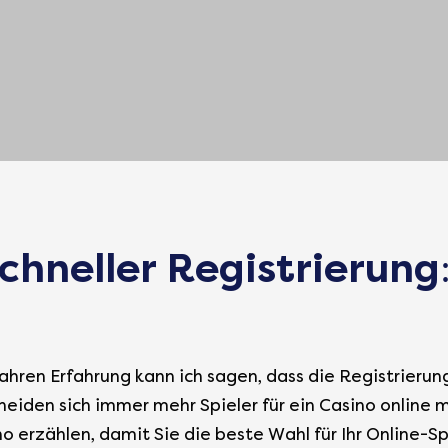
chneller Registrierung:
Jahren Erfahrung kann ich sagen, dass die Registrieru
eiden sich immer mehr Spieler für ein Casino online mi
no erzählen, damit
Sie die beste Wahl für Ihr Online-Sp