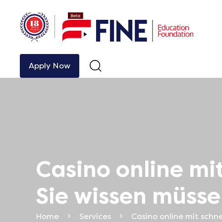
Fine Education Foundation
Better Education For A World.
Apply Now
Casino online mit
Sie wissen müss
Home
Services
Casino online mit schne