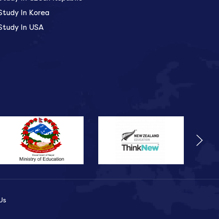
Study In Korea
Study In USA
Us