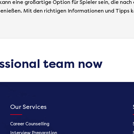
g kann eine großartige Option für Spieler sein, die n
enießen. Mit den richtigen Informationen und Tipps kön
essional team now
Our Services
Career Counselling
Interview Preparation