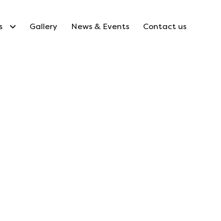
s
Gallery
News & Events
Contact us