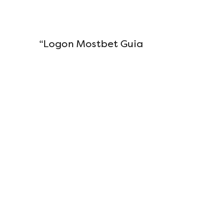
“Logon Mostbet Guia