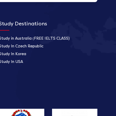
Study Destinations
Study in Australia (FREE IELTS CLASS)
Study In Czech Republic
Study In Korea
Study In USA