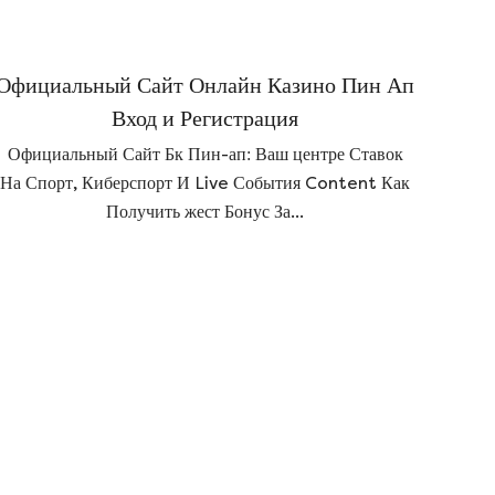
Официальный Сайт Онлайн Казино Пин Ап
Вход и Регистрация
Официальный Сайт Бк Пин-ап: Ваш центре Ставок
На Спорт, Киберспорт И Live События Content Как
Получить жест Бонус За...