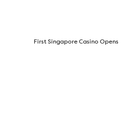
First Singapore Casino Opens