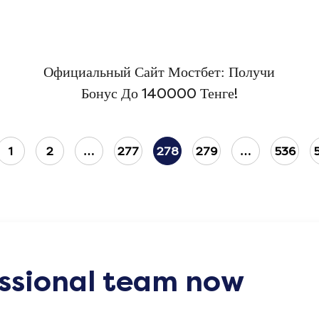
Официальный Сайт Мостбет: Получи
Бонус До 140000 Тенге!
1
2
…
277
278
279
…
536
essional team now