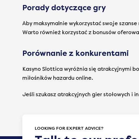
Porady dotyczące gry
Aby maksymalnie wykorzystać swoje szanse 
Warto również korzystać z bonusów oferowa
Porównanie z konkurentami
Kasyno Slottica wyróżnia się atrakcyjnymi 
miłośników hazardu online.
Jeśli szukasz atrakcyjnych gier stołowych i
LOOKING FOR EXPERT ADVICE?