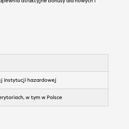
 zapewnia atrakcyjne bonusy dla nowych i
 instytucji hazardowej
erytoriach, w tym w Polsce