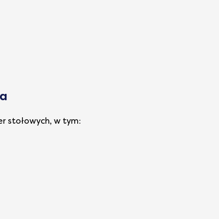
ca
er stołowych, w tym: