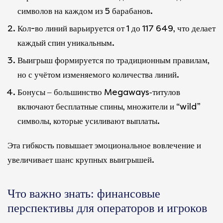
символов на каждом из 5 барабанов.
Кол-во линий варьируется от 1 до 117 649, что делает
каждый спин уникальным.
Выигрыш формируется по традиционным правилам,
но с учётом изменяемого количества линий.
Бонусы – большинство Megaways‑титулов
включают бесплатные спины, множители и “wild”
символы, которые усиливают выплаты.
Эта гибкость повышает эмоциональное вовлечение и
увеличивает шанс крупных выигрышей.
Что важно знать: финансовые
перспективы для операторов и игроков