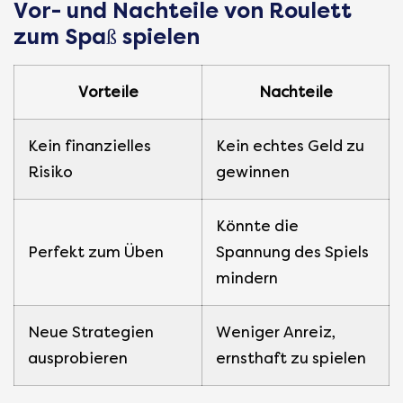
Vor- und Nachteile von Roulett
zum Spaß spielen
Vorteile
Nachteile
Kein finanzielles
Kein echtes Geld zu
Risiko
gewinnen
Könnte die
Perfekt zum Üben
Spannung des Spiels
mindern
Neue Strategien
Weniger Anreiz,
ausprobieren
ernsthaft zu spielen