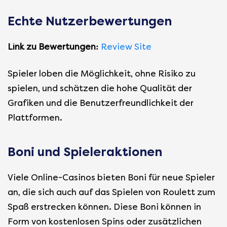
Echte Nutzerbewertungen
Link zu Bewertungen:
Review Site
Spieler loben die Möglichkeit, ohne Risiko zu
spielen, und schätzen die hohe Qualität der
Grafiken und die Benutzerfreundlichkeit der
Plattformen.
Boni und Spieleraktionen
Viele Online-Casinos bieten Boni für neue Spieler
an, die sich auch auf das Spielen von Roulett zum
Spaß erstrecken können. Diese Boni können in
Form von kostenlosen Spins oder zusätzlichen