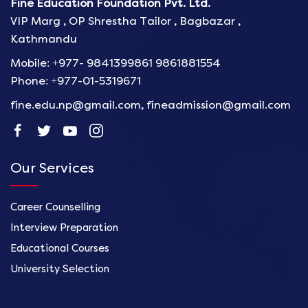
Fine Education Foundation Pvt. Ltd.
VIP Marg , OP Shrestha Tailor , Bagbazar ,
Kathmandu
Mobile: +977- 9841399861 9861881554
Phone: +977-01-5319671
fine.edu.np@gmail.com, fineadmission@gmail.com
Our Services
Career Counselling
Interview Preparation
Educational Courses
University Selection