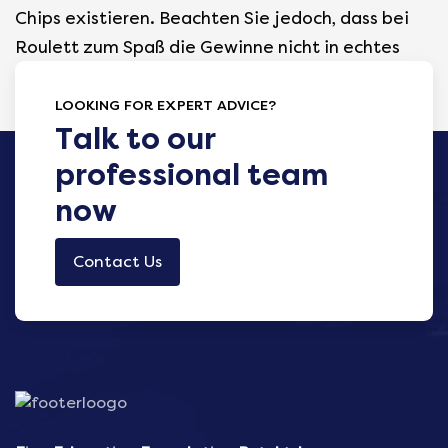
Chips existieren. Beachten Sie jedoch, dass bei
Roulett zum Spaß die Gewinne nicht in echtes
Geld umgewandelt werden können.
LOOKING FOR EXPERT ADVICE?
Talk to our
professional team
now
Contact Us