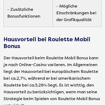
– Mögliche
– Zusätzliche
Einschränkungen bei
Bonusfunktionen
der Grafikqualität
Hausvorteil bei Roulette Mobil
Bonus
Der Hausvorteil beim Roulette Mobil Bonus kann
je nach Online-Casino variieren. Im Allgemeinen
liegt der Hausvorteil bei europäischem Roulette
bei ca.2,7%, während er bei amerikanischem
Roulette bei ca.5,26% liegt. Es ist wichtig, den
Hausvorteil zu berücksichtigen, wenn man seine
Strategie beim Spielen von Roulette Mobil Bonus