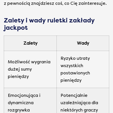
z pewnością znajdziesz coś, co Cię zainteresuje.
Zalety i wady ruletki zakłady
jackpot
Zalety
Wady
Ryzyko utraty
Możliwość wygrania
wszystkich
dużej sumy
postawionych
pieniędzy
pieniędzy
Emocjonująca i
Potencjalnie
dynamiczna
uzależniająca dla
rozgrywka
niektórych graczy