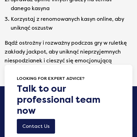
danego kasyna
Korzystaj z renomowanych kasyn online, aby
uniknąć oszustw
Bądź ostrożny i rozważny podczas gry w ruletkę
zakłady jackpot, aby uniknąć nieprzyjemnych
niespodzianek i cieszyć się emocjonującą
rozgrywką.
LOOKING FOR EXPERT ADVICE?
Talk to our
professional team
now
Contact Us