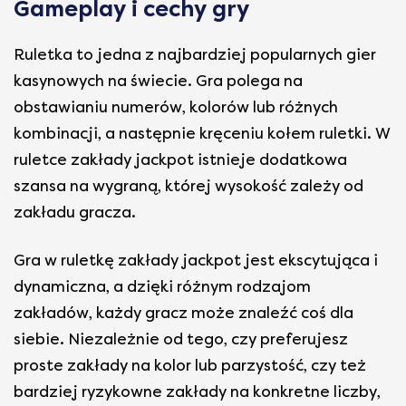
Gameplay i cechy gry
Ruletka to jedna z najbardziej popularnych gier
kasynowych na świecie. Gra polega na
obstawianiu numerów, kolorów lub różnych
kombinacji, a następnie kręceniu kołem ruletki. W
ruletce zakłady jackpot istnieje dodatkowa
szansa na wygraną, której wysokość zależy od
zakładu gracza.
Gra w ruletkę zakłady jackpot jest ekscytująca i
dynamiczna, a dzięki różnym rodzajom
zakładów, każdy gracz może znaleźć coś dla
siebie. Niezależnie od tego, czy preferujesz
proste zakłady na kolor lub parzystość, czy też
bardziej ryzykowne zakłady na konkretne liczby,