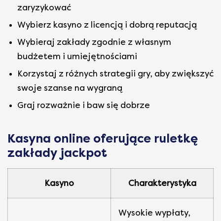
zaryzykować
Wybierz kasyno z licencją i dobrą reputacją
Wybieraj zakłady zgodnie z własnym
budżetem i umiejętnościami
Korzystaj z różnych strategii gry, aby zwiększyć
swoje szanse na wygraną
Graj rozważnie i baw się dobrze
Kasyna online oferujące ruletkę
zakłady jackpot
Kasyno
Charakterystyka
Wysokie wypłaty,