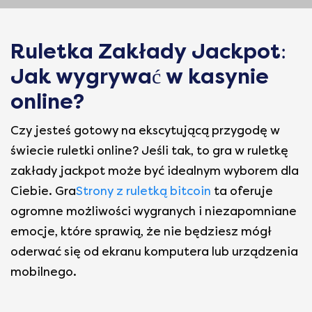
Ruletka Zakłady Jackpot:
Jak wygrywać w kasynie
online?
Czy jesteś gotowy na ekscytującą przygodę w
świecie ruletki online? Jeśli tak, to gra w ruletkę
zakłady jackpot może być idealnym wyborem dla
Ciebie. Gra
Strony z ruletką bitcoin
ta oferuje
ogromne możliwości wygranych i niezapomniane
emocje, które sprawią, że nie będziesz mógł
oderwać się od ekranu komputera lub
urządzenia
mobilnego.