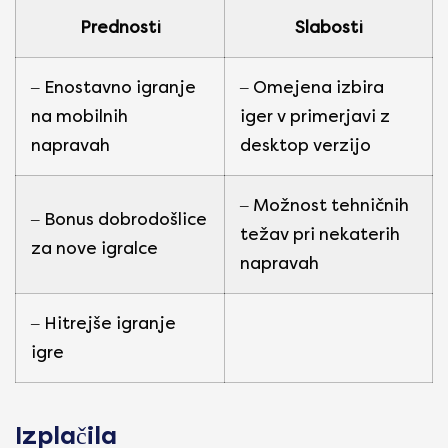
Prednosti
Slabosti
– Enostavno igranje
– Omejena izbira
na mobilnih
iger v primerjavi z
napravah
desktop verzijo
– Možnost tehničnih
– Bonus dobrodošlice
težav pri nekaterih
za nove igralce
napravah
– Hitrejše igranje
igre
Izplačila